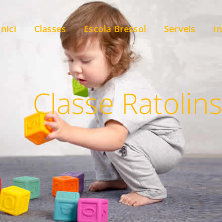
Inici
Classes
Escola Bressol
Serveis
In
Classe Ratolin