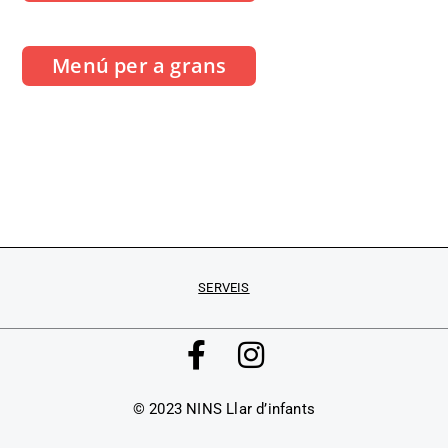
Menú per a grans
SERVEIS
F
I
a
n
c
s
© 2023 NINS Llar d’infants
e
t