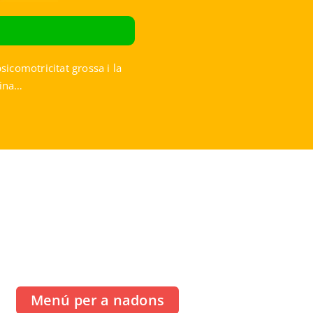
icomotricitat grossa i la
fina…
Menú per a nadons