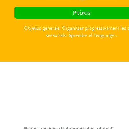
Peixos
Objetius generals: Organitzar progressivament les 
sensorials. Aprendre el llenguatge…
Els nostres horaris de menjador infantil: