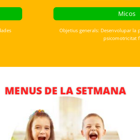
Micos
dades
Objetius generals: Desenvolupar la ps
psicomotricitat 
MENUS DE LA SETMANA