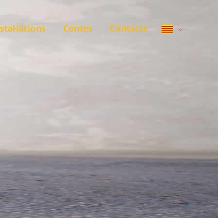
stal·lacions
Contes
Contacte
s