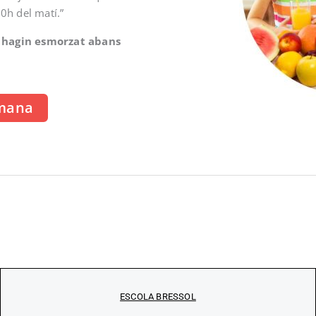
00h del matí.”
s hagin esmorzat abans
tmana
ESCOLA BRESSOL